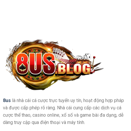
Nổ
Hũ
2026
Hũ
Hiện
Tại
FC
Đại,
8us
–
Thưởng
Bùng
Không
Nổ
Giới
Game
Hạn
Hay,
Chơi
Quay
Hũ
Cực
Đã
8us
là nhà cái cá cược trực tuyến uy tín, hoạt động hợp pháp
và được cấp phép rõ ràng. Nhà cái cung cấp các dịch vụ cá
cược thể thao, casino online, xổ số và game bài đa dạng, dễ
dàng truy cập qua điện thoại và máy tính.