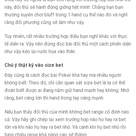
này, đối thủ sẽ hành động giống hệt mình. Chẳng hạn bạn
thường xuyên chơi bluff trong 1 hand cụ thể nào đó và nghĩ
rằng đối phương cũng sẽ làm như vậy.
Tuy nhiên, rất nhiều trường hợp điều bạn nghĩ khác với thực
tế diễn ra. Vậy nên đừng đọc bài đối thủ một cách phiến diện
như vậy kẻo lại rước họa vào thân.
Chú ý thật kỹ vào size bet
Đây cũng là cách đọc bài Poker khá hay mà nhiều người
không biết. Theo đó, chỉ cần quan sát size bet là ta có thể
đoán biết được ai đang nắm giữ hand mạnh hay không. Nhớ
rằng, bet càng lớn thì hand trong tay càng mạnh.
Nếu bạn thấy đối thủ của mình không bet range cố định nào
cả. Vậy hãy ghi chép lại xem trường hợp nào họ hay ra bet
lớn và khi nào họ hay ra bet nhỏ. Và canh khi họ bet nhỏ rồi
tung chiêu raise khả năng cao sẽ thắng.