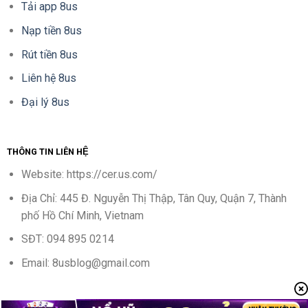
Tải app 8us
Nạp tiền 8us
Rút tiền 8us
Liên hệ 8us
Đại lý 8us
THÔNG TIN LIÊN HỆ
Website: https://cer.us.com/
Địa Chỉ:
445 Đ. Nguyễn Thị Thập, Tân Quy, Quận 7, Thành
phố Hồ Chí Minh, Vietnam
SĐT:
094 895 0214
Email:
8usblog@gmail.com