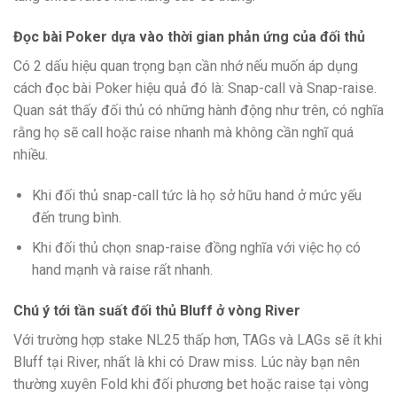
Đọc bài Poker dựa vào thời gian phản ứng của đối thủ
Có 2 dấu hiệu quan trọng bạn cần nhớ nếu muốn áp dụng
cách đọc bài Poker hiệu quả đó là: Snap-call và Snap-raise.
Quan sát thấy đối thủ có những hành động như trên, có nghĩa
rằng họ sẽ call hoặc raise nhanh mà không cần nghĩ quá
nhiều.
Khi đối thủ snap-call tức là họ sở hữu hand ở mức yếu
đến trung bình.
Khi đối thủ chọn snap-raise đồng nghĩa với việc họ có
hand mạnh và raise rất nhanh.
Chú ý tới tần suất đối thủ Bluff ở vòng River
Với trường hợp stake NL25 thấp hơn, TAGs và LAGs sẽ ít khi
Bluff tại River, nhất là khi có Draw miss. Lúc này bạn nên
thường xuyên Fold khi đối phương bet hoặc raise tại vòng