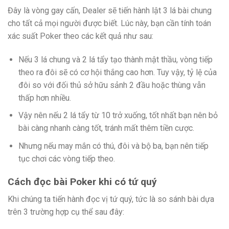
Đây là vòng gay cấn, Dealer sẽ tiến hành lật 3 lá bài chung
cho tất cả mọi người được biết. Lúc này, bạn cần tính toán
xác suất Poker theo các kết quả như sau:
Nếu 3 lá chung và 2 lá tẩy tạo thành mật thầu, vòng tiếp
theo ra đôi sẽ có cơ hội thắng cao hơn. Tuy vậy, tỷ lệ của
đôi so với đối thủ sở hữu sảnh 2 đầu hoặc thùng vẫn
thấp hơn nhiều.
Vậy nên nếu 2 lá tẩy từ 10 trở xuống, tốt nhất bạn nên bỏ
bài càng nhanh càng tốt, tránh mất thêm tiền cược.
Nhưng nếu may mắn có thú, đôi và bộ ba, bạn nên tiếp
tục chơi các vòng tiếp theo.
Cách đọc bài Poker khi có tứ quý
Khi chúng ta tiến hành đọc vị tứ quý, tức là so sánh bài dựa
trên 3 trường hợp cụ thể sau đây: