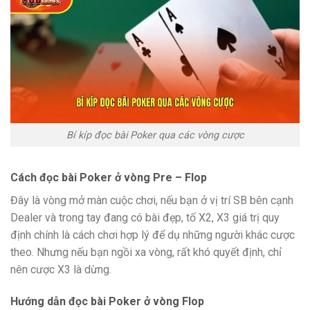
Bí kíp đọc bài Poker qua các vòng cược
Cách đọc bài Poker ở vòng Pre – Flop
Đây là vòng mở màn cuộc chơi, nếu bạn ở vị trí SB bên cạnh
Dealer và trong tay đang có bài đẹp, tố X2, X3 giá trị quy
định chính là cách chơi hợp lý để dụ những người khác cược
theo. Nhưng nếu bạn ngồi xa vòng, rất khó quyết định, chỉ
nên cược X3 là dừng.
Hướng dẫn đọc bài Poker ở vòng Flop