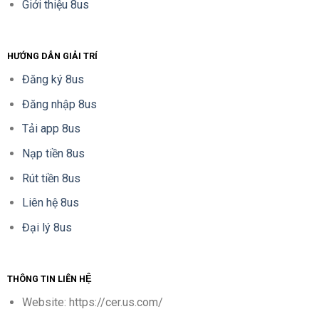
Giới thiệu 8us
HƯỚNG DẪN GIẢI TRÍ
Đăng ký 8us
Đăng nhập 8us
Tải app 8us
Nạp tiền 8us
Rút tiền 8us
Liên hệ 8us
Đại lý 8us
THÔNG TIN LIÊN HỆ
Website: https://cer.us.com/