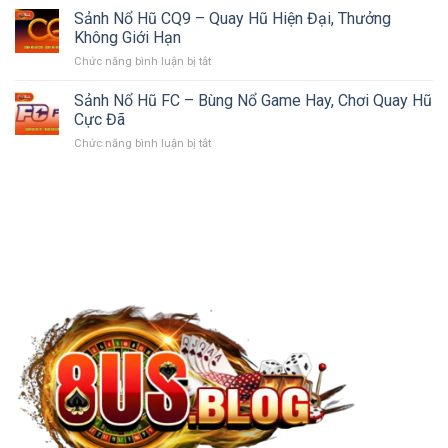
Hot
Nổ
Sảnh Nổ Hũ CQ9 – Quay Hũ Hiện Đại, Thưởng
Chơi
Tại
Hũ
Uy
Không Giới Hạn
8us
DS
Tín,
Chức năng bình luận bị tắt
ở
–
Được
Sảnh
Sân
Săn
Nổ
Sảnh Nổ Hũ FC – Bùng Nổ Game Hay, Chơi Quay Hũ
Chơi
Đón
Hũ
Đổi
Cực Đã
Nhất
CQ9
Thưởng
Thời
Chức năng bình luận bị tắt
ở
–
Uy
Đại
Sảnh
Quay
Tín
Nổ
Hũ
2026
Hũ
Hiện
Tại
FC
Đại,
8us
–
Thưởng
Bùng
Không
Nổ
Giới
Game
Hạn
Hay,
Chơi
Quay
Hũ
Cực
Đã