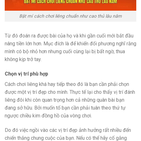
Bật mí cách chơi liêng chuẩn như cao thủ lâu năm
Từ đó đoán ra được bài của họ và khi gần cuối mới bắt đầu
nâng tiền lớn hơn. Mục đích là để khiến đối phương nghĩ rằng
mình có bộ nhỏ hơn nhưng cuối cùng lại bị bất ngờ, thua
không kịp trở tay.
Chọn vị trí phù hợp
Cách chơi liêng khá hay tiếp theo đó là bạn cần phải chọn
được một vị trí đẹp cho mình. Thực tế lại cho thấy vị trí đánh
liêng đôi khi còn quan trọng hơn cả những quân bài bạn
đang sở hữu. Bởi muốn tố bạn cần phải tuân theo thứ tự
ngược chiều kim đồng hồ của vòng chơi.
Do đó việc ngồi vào các vị trí đẹp ảnh hưởng rất nhiều đến
chiến thắng chung cuộc của bạn. Nếu có thể hãy cố gắng