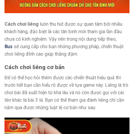
Cách chơi liêng
luôn thu hút được sự quan tâm bởi nhiều
khách hàng, đặc biệt là các tân binh mới tham gia lần đầu
chưa có kinh nghiệm. Vậy nên trong nội dung tiếp theo,
8us
sẽ cung cấp cho bạn những phương pháp, chiến thuật
chơi liêng đỉnh cao giúp thắng đậm.
Cách chơi liêng cơ bản
Để có thể học hỏi thêm được các chiến thuật hiệu quả thì
trước hết bạn cần hiểu rõ được về tựa game này. Liêng là trò
chơi bài đã xuất hiện từ khá lâu và nó còn được gọi với cái
tên khác là bài 3 lá. Bạn có thể tham gia đánh liêng chỉ cần
nắm qua được những luật lệ cơ bản như sau: