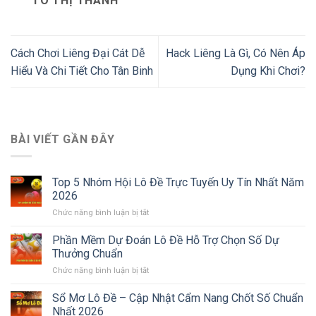
TÔ THỊ THANH
Cách Chơi Liêng Đại Cát Dễ
Hack Liêng Là Gì, Có Nên Áp
Hiểu Và Chi Tiết Cho Tân Binh
Dụng Khi Chơi?
BÀI VIẾT GẦN ĐÂY
Top 5 Nhóm Hội Lô Đề Trực Tuyến Uy Tín Nhất Năm
2026
Chức năng bình luận bị tắt
ở
Top
5
Phần Mềm Dự Đoán Lô Đề Hỗ Trợ Chọn Số Dự
Nhóm
Thưởng Chuẩn
Hội
Chức năng bình luận bị tắt
ở
Lô
Phần
Đề
Mềm
Sổ Mơ Lô Đề – Cập Nhật Cẩm Nang Chốt Số Chuẩn
Trực
Dự
Tuyến
Nhất 2026