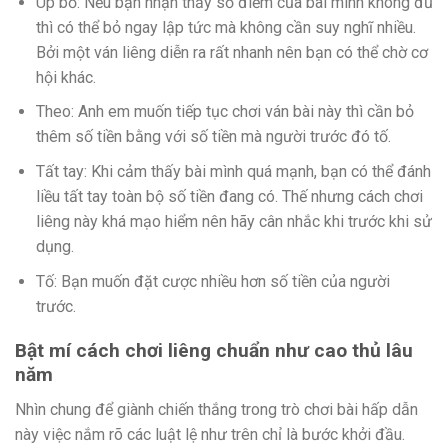
Úp bỏ: Nếu bạn nhận thấy số điểm của bài mình không đủ
thì có thể bỏ ngay lập tức mà không cần suy nghĩ nhiều.
Bởi một ván liêng diễn ra rất nhanh nên bạn có thể chờ cơ
hội khác.
Theo: Anh em muốn tiếp tục chơi ván bài này thì cần bỏ
thêm số tiền bằng với số tiền mà người trước đó tố.
Tất tay: Khi cảm thấy bài mình quá mạnh, bạn có thể đánh
liều tất tay toàn bộ số tiền đang có. Thế nhưng cách chơi
liêng này khá mạo hiểm nên hãy cân nhắc khi trước khi sử
dụng.
Tố: Bạn muốn đặt cược nhiều hơn số tiền của người
trước.
Bật mí cách chơi liêng chuẩn như cao thủ lâu
năm
Nhìn chung để giành chiến thắng trong trò chơi bài hấp dẫn
này việc nắm rõ các luật lệ như trên chỉ là bước khởi đầu.