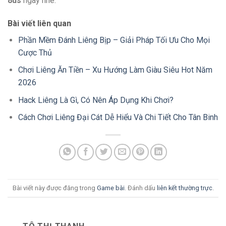
8us
ngay nhé.
Bài viết liên quan
Phần Mềm Đánh Liêng Bịp – Giải Pháp Tối Ưu Cho Mọi
Cược Thủ
Chơi Liêng Ăn Tiền – Xu Hướng Làm Giàu Siêu Hot Năm
2026
Hack Liêng Là Gì, Có Nên Áp Dụng Khi Chơi?
Cách Chơi Liêng Đại Cát Dễ Hiểu Và Chi Tiết Cho Tân Binh
Bài viết này được đăng trong
Game bài
. Đánh dấu
liên kết thường trực
.