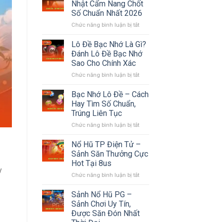
Dự
Uy
Nhật Cẩm Nang Chốt
Đoán
Tín
Số Chuẩn Nhất 2026
Lô
Nhất
Chức năng bình luận bị tắt
ở
Đề
Năm
Sổ
Hỗ
2026
Mơ
Trợ
Lô Đề Bạc Nhớ Là Gì?
Lô
Chọn
Đánh Lô Đề Bạc Nhớ
Đề
Số
Sao Cho Chính Xác
–
Dự
Chức năng bình luận bị tắt
ở
Cập
Thưởng
Lô
Nhật
Chuẩn
Đề
Cẩm
Bạc Nhớ Lô Đề – Cách
Bạc
Nang
Hay Tìm Số Chuẩn,
Nhớ
Chốt
Trúng Liên Tục
Là
Số
Chức năng bình luận bị tắt
ở
Gì?
Chuẩn
Bạc
Đánh
Nhất
Nhớ
Lô
Nổ Hũ TP Điện Tử –
2026
Lô
Đề
Sảnh Săn Thưởng Cực
Đề
Bạc
Hot Tại 8us
–
Nhớ
y
Chức năng bình luận bị tắt
ở
Cách
Sao
Nổ
Hay
Cho
Hũ
Tìm
Sảnh Nổ Hũ PG –
Chính
TP
Số
Xác
Sảnh Chơi Uy Tín,
Điện
Chuẩn,
Được Săn Đón Nhất
Tử
Trúng