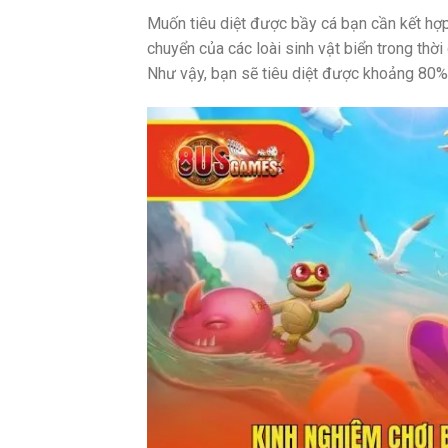
Muốn tiêu diệt được bầy cá bạn cần kết hợp
chuyển của các loài sinh vật biển trong thời
Như vậy, bạn sẽ tiêu diệt được khoảng 80%