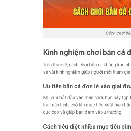
Cách chơi bắ
Kinh nghiệm chơi bắn cá 
Trên thực tế, cách chơi bắn cá không khó nh
sẻ vài kinh nghiệm giúp người mới tham gia 
Ưu tiên bắn cá đơn lẻ vào giai đ
Khi vừa bắt đầu vào màn chơi, bạn hãy tập 
trái màn hình, chờ khi mục tiêu xuất hiện bắ
cực cao và giúp bạn đem về xu thưởng.
Cách tiêu diệt nhiều mục tiêu cù