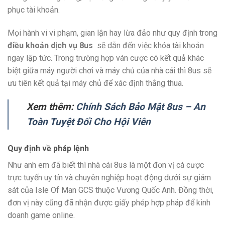
phục tài khoản.
Mọi hành vi vi phạm, gian lận hay lừa đảo như quy định trong
điều khoản dịch vụ 8us
sẽ dẫn đến việc khóa tài khoản
ngay lập tức. Trong trường hợp ván cược có kết quả khác
biệt giữa máy người chơi và máy chủ của nhà cái thì 8us sẽ
ưu tiên kết quả tại máy chủ để xác định thắng thua.
Xem thêm:
Chính Sách Bảo Mật 8us – An
Toàn Tuyệt Đối Cho Hội Viên
Quy định về pháp lệnh
Như anh em đã biết thì nhà cái 8us là một đơn vị cá cược
trực tuyến uy tín và chuyên nghiệp hoạt động dưới sự giám
sát của Isle Of Man GCS thuộc Vương Quốc Anh. Đồng thời,
đơn vị này cũng đã nhận được giấy phép hợp pháp để kinh
doanh game online.