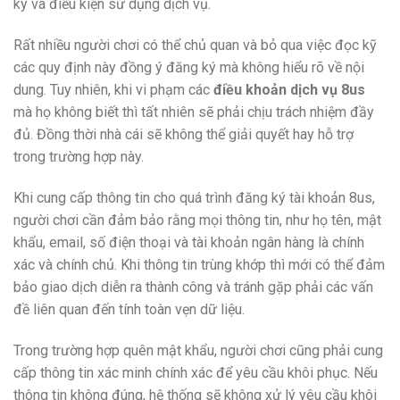
ký và điều kiện sử dụng dịch vụ.
Rất nhiều người chơi có thể chủ quan và bỏ qua việc đọc kỹ
các quy định này đồng ý đăng ký mà không hiểu rõ về nội
dung. Tuy nhiên, khi vi phạm các
điều khoản dịch vụ 8us
mà họ không biết thì tất nhiên sẽ phải chịu trách nhiệm đầy
đủ. Đồng thời nhà cái sẽ không thể giải quyết hay hỗ trợ
trong trường hợp này.
Khi cung cấp thông tin cho quá trình đăng ký tài khoản 8us,
người chơi cần đảm bảo rằng mọi thông tin, như họ tên, mật
khẩu, email, số điện thoại và tài khoản ngân hàng là chính
xác và chính chủ. Khi thông tin trùng khớp thì mới có thể đảm
bảo giao dịch diễn ra thành công và tránh gặp phải các vấn
đề liên quan đến tính toàn vẹn dữ liệu.
Trong trường hợp quên mật khẩu, người chơi cũng phải cung
cấp thông tin xác minh chính xác để yêu cầu khôi phục. Nếu
thông tin không đúng, hệ thống sẽ không xử lý yêu cầu khôi