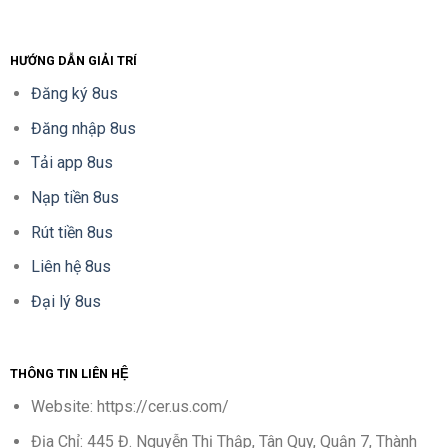
HƯỚNG DẪN GIẢI TRÍ
Đăng ký 8us
Đăng nhập 8us
Tải app 8us
Nạp tiền 8us
Rút tiền 8us
Liên hệ 8us
Đại lý 8us
THÔNG TIN LIÊN HỆ
Website: https://cer.us.com/
Địa Chỉ:
445 Đ. Nguyễn Thị Thập, Tân Quy, Quận 7, Thành